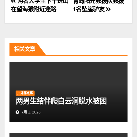
文
两名大学生下午进山
青岛阳光救援队救援
在望海猴附近迷路
1名坠崖驴友
章
导
航
相关文章
户外那点事
两男生结伴爬白云洞脱水被困
7月 1, 2026