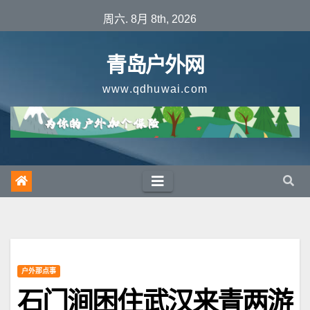
跳
周六. 8月 8th, 2026
至
内
青岛户外网
容
www.qdhuwai.com
户外那点事
石门涧困住武汉来青两游