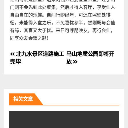
门则不免先到此处聚集，然后才得入客厅，享受仙人
自由自在的乐趣。自问行崂经年，可还在照壁处徘
徊，未能得入室之乐，不免喜忧参半，然则既与会仙
有缘，其喜又大于忧。来日可呼朋唤友，再行会仙，
同享众友会盟之趣！
文
北九水景区道路施工
马山地质公园即将开
完毕
放
章
导
航
相关文章