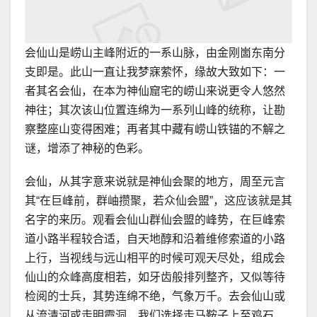
会仙山是崂山主峰附近的一系山脉，由金刚崮东南分
支即是。此山一直让我梦寐萦怀，缘故大致如下：一
者其名会仙，在本为神仙窟宅的崂山来说更令人悠然
神往；其次该山位置连绵为一系列山峰的统称，让勘
察整座山变得困难；再者其中藏有崂山铁锚的不解之
谜，增添了神秘的色彩。
会仙，从其字意来说就是神仙会聚的地方，周至元言
其“在巨峰前，群岫攒聚，若众仙会盟”，这应该就是其
名字的来历。观看会仙山群仙会盟的峰势，在巨峰索
道小路半程较合适，自天地醇和沿着维修索道的小路
上行，当视线与远山相平的时候可观天尽处，组成会
仙山的众峰高度相若，如牙齿般排列整齐，又似等待
检阅的士兵，其势连绵不绝，气象万千。去会仙山或
从流清河或走明霞洞，我们选择走马鞍子上至鸡石