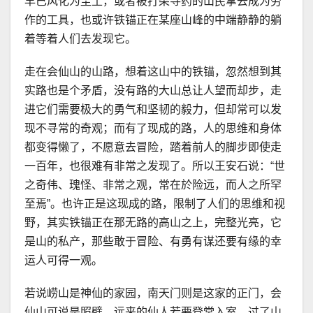
早已风化为尘土，或者被打柴寻药的山民拿去成为劳
作的工具，也或许铁锚正在某座山峰的中端静静的躺
着等着人们去发现它。
走在会仙山的山路，想着这山中的铁锚，忽然想到其
实路也是个矛盾，没有路的大山总让人望而却步，走
进它们需要极大的勇气和坚韧的毅力，但却常可以发
现不寻常的奇观；而有了现成的路，人的思维和身体
都变得懒了，不愿意去冒险，踏着前人的脚步即使走
一百年，也很难有非常之发现了。所以王安石说：“世
之奇伟、瑰怪、非常之观，常在於险远，而人之所罕
至焉”。也许正是这现成的路，限制了人们的思维和视
野，其实铁锚正在那无路的高山之上，完整光亮，它
是山的私产，那些敢于冒险、有勇有谋还要有缘的幸
运人可得一观。
若说崂山是神仙的家园，南天门则是这家的正门，会
仙山可说是照壁，远来的仙人若要登堂入室，过了山