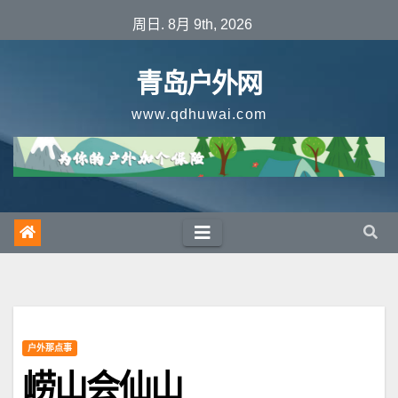
跳
周日. 8月 9th, 2026
至
内
青岛户外网
容
www.qdhuwai.com
户外那点事
崂山会仙山