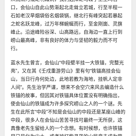
口，会仙山自此山势渐起北走耸立若城，行至半程一
石如老汉旱烟袋俗名烟袋锅，继北行有峰突起若暴起
之蛇名跃龙峰，过万年梯蜿蜒而行，至金刚崮、灵旗
峰止。沿途峰险谷深、山高路远，自海边一直上行到
崂山最高峰，非有良好的体力与坚韧的毅力而不可
行。
蓝水先生曾言，会仙山“中段壁半挂一大铁锚，完整光
亮”，又在其《壬戌重游劳山》里有句“铁锚高挂会仙
山，当日行舟何处边，此地若教为海地，挂帆人定非
人间”。先生治学严谨，想来不会空穴来风去编造什么
铁锚的故事，但因其对铁锚具体位置没有明确指出，
使会仙山的铁锚成为许多探究崂山之人的一个谜。先
生在此所言“中段”不知是会仙山的中段还是某座山峰的
中段，很多人在会仙山苦苦寻找可最终一无所获，这
真像老先生留给人的一个念想。有时候想，也许铁锚