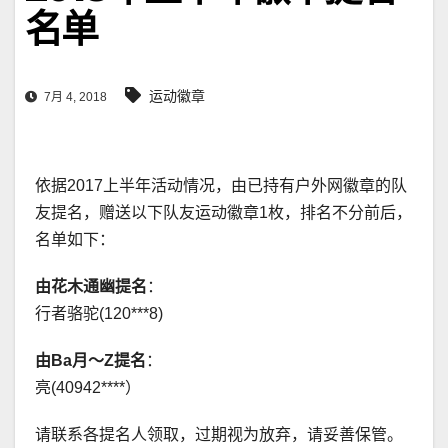
名单
运动徽章
7月 4, 2018
依据2017上半年活动情况，由已持有户外网徽章的队
友提名，赠送以下队友运动徽章1枚，排名不分前后，
名单如下：
由花木通幽提名
：
行者骆驼(120***8)
由Ba月～Z提名
：
亮(40942****）
请联系各提名人领取，过期视为放弃，请妥善保管。