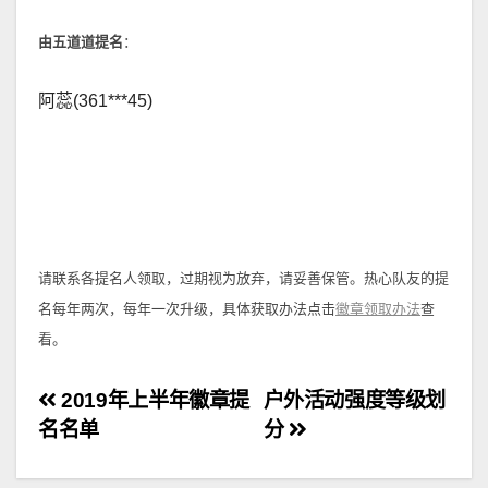
由
五道道
提名
：
阿蕊(361***45)
请联系各提名人领取，过期视为放弃，请妥善保管。热心队友的提
名每年两次，每年一次升级，具体获取办法点击
徽章领取办法
查
看。
文
2019年上半年徽章提
户外活动强度等级划
名名单
分
章