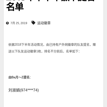
名单
运动徽章
7月 25, 2019
依据2018下半年活动情况，由已持有户外网徽章的队友提名，赠
送以下队友运动徽章1枚，排名不分前后，名单如下：
由
Ba月～Z
提名
：
刘淑娟(974****74)