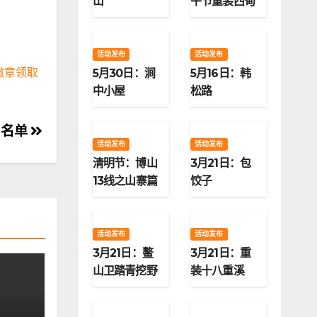
山
午节重装西甸
子梁
活动发布
活动发布
徽章领取
5月30日：涧
5月16日：韩
中小屋
松路
名名单
活动发布
活动发布
清明节：博山
3月21日：包
13线之山寨篇
饺子
活动发布
活动发布
3月21日：鳌
3月21日：重
山卫踏青挖野
装十八重溪
菜