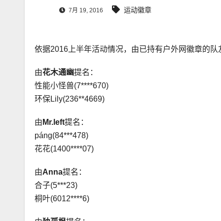
运动徽章
7月 19, 2016
依据2016上半年活动情况，由已持有户外网徽章的
由
花木通幽
提名：
性能小怪兽(7****670)
环保Lily(236**4669)
由
Mr.left
提名：
páng(84***478)
花花(1400****07)
由
Anna
提名：
合子(5***23)
桐叶(6012****6)