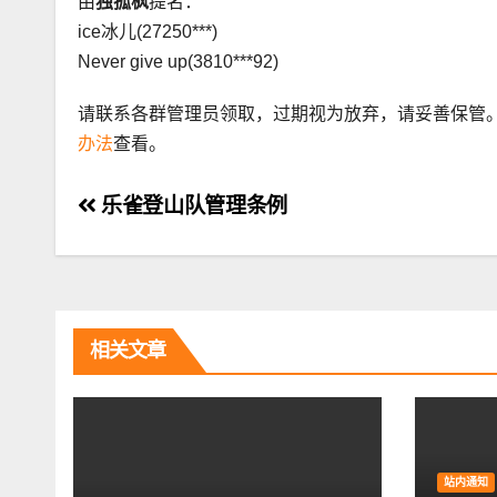
由
独孤枫
提名：
ice冰儿(27250***)
Never give up(3810***92)
请联系各群管理员领取，过期视为放弃，请妥善保管
办法
查看。
文
乐雀登山队管理条例
章
导
航
相关文章
站内通知